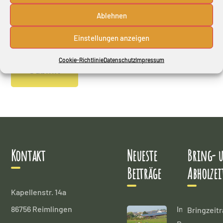
Website in diesem Browser für die nächste
Ablehnen
Kommentierung speichern.
Einstellungen anzeigen
Cookie-Richtlinie
Datenschutz
Impressum
Kontakt
Neueste
Bring- 
Beiträge
Abholzei
Kapellenstr. 14a
86756 Reimlingen
In
Bringzeit