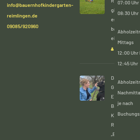
Reimlingen
07:00 Uhr 
info@bauernhofkindergarten-
gibt
08:30 Uhr
reimlingen.de
es
09085/920960
bald
Abholzeit
einen
Mittags
ADMIN
12:00 Uhr 
12:45 Uhr
Daniela
Abholzeit
Golder-
Nachmitt
Eisenbarth,
je nach
Bauernhof-
Buchungs
KiGa
Reimlingen,
„Bäuerin