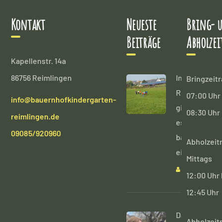
Kontakt
Neueste
Bring- 
Beiträge
Abholzei
Kapellenstr. 14a
86756 Reimlingen
In
Bringzeit
Reimlingen
07:00 Uhr 
info@bauernhofkindergarten-
gibt
08:30 Uhr
reimlingen.de
es
09085/920960
bald
Abholzeit
einen
Mittags
ADMIN
12:00 Uhr 
12:45 Uhr
Daniela
Abholzeit